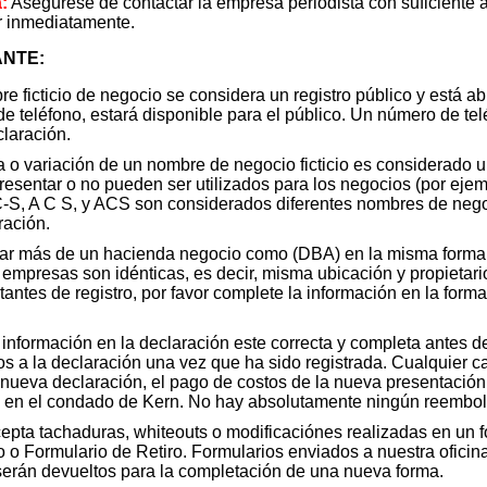
:
Asegúrese de contactar la empresa periodista con suficiente
r inmediatamente.
ANTE:
 ficticio de negocio se considera un registro público y está abi
de teléfono, estará disponible para el público. Un número de tel
laración.
a o variación de un nombre de negocio ficticio es considerado
presentar o no pueden ser utilizados para los negocios (por eje
C-S, A C S, y ACS son considerados diferentes nombres de nego
ración.
ar más de un hacienda negocio como (DBA) en la misma forma, 
empresas son idénticas, es decir, misma ubicación y propietario
itantes de registro, por favor complete la información en la form
información en la declaración este correcta y completa antes d
 a la declaración una vez que ha sido registrada. Cualquier ca
nueva declaración, el pago de costos de la nueva presentación,
o en el condado de Kern. No hay absolutamente ningún reembol
cepta tachaduras, whiteouts o modificaciónes realizadas en un 
o Formulario de Retiro. Formularios enviados a nuestra oficina
erán devueltos para la completación de una nueva forma.