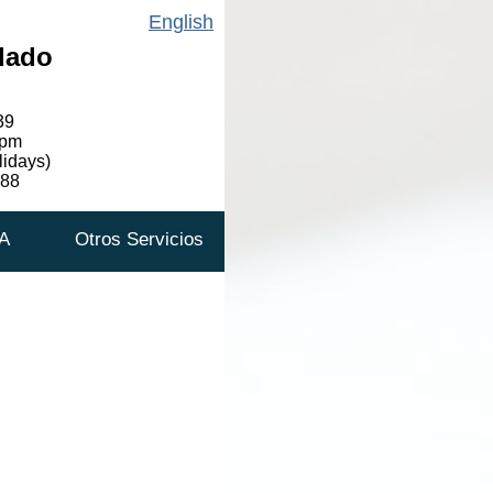
English
dado
39
0pm
lidays)
588
A
Otros Servicios