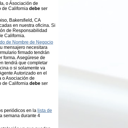
a, o Asociación de
o de California
debe
ser
iso, Bakersfield, CA
adas en nuestra oficina. Si
ión de Responsabilidad
e California.
ado de Nombre de Negocio
su mensajero necesitara
ormulario firmado tendrán
er forma. Asegúrese de
ién tendrá que completar
icina o si solamente va
Agente Autorizado en el
a o Asociación de
o de California
debe
ser
os periódicos en la
lista de
 la semana durante 4