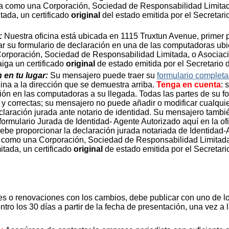
ta como una Corporación, Sociedad de Responsabilidad Limitad
tada, un certificado
original
del estado emitida por el Secretari
:
Nuestra oficina está ubicada en 1115 Truxtun Avenue, primer p
r su formulario de declaración en una de las computadoras ubic
orporación, Sociedad de Responsabilidad Limitada, o Asociac
raiga un certificado
original
de estado emitida por el Secretario d
 en tu lugar:
Su mensajero puede traer su
formulario complet
cina a la dirección que se demuestra arriba.
Tenga en cuenta
: 
ción en las computadoras a su llegada. Todas las partes de su f
y correctas; su mensajero no puede añadir o modificar cualqui
eclaración jurada ante notario de identidad. Su mensajero tamb
formulario Jurada de Identidad- Agente Autorizado aquí en la of
ebe proporcionar la declaración jurada notariada de Identidad-
a como una Corporación, Sociedad de Responsabilidad Limitad
tada, un certificado
original
de estado emitida por el Secretari
ales o renovaciones con los cambios, debe publicar con uno de l
ntro los 30 días a partir de la fecha de presentación, una vez a