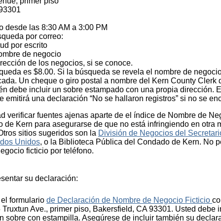
enue, primer piso
 93301
co desde las 8:30 AM a 3:00 PM
squeda por correo:
ud por escrito
 nombre de negocio
dirección de los negocios, si se conoce.
queda es $8.00. Si la búsqueda se revela el nombre de negocio,
ficada. Un cheque o giro postal a nombre del Kern County Clerk
ién debe incluir un sobre estampado con una propia dirección. 
 emitirá una declaración “No se hallaron registros” si no se enc
d verificar fuentes ajenas aparte de el índice de Nombre de Nego
o de Kern para asegurarse de que no está infringiendo en otra
tros sitios sugeridos son la
División de Negocios del Secretari
ados Unidos
, o la Biblioteca Pública del Condado de Kern. No 
ocio ficticio por teléfono.
sentar su declaración:
el formulario
de Declaración de Nombre de Negocio Ficticio
co
5 Truxtun Ave., primer piso, Bakersfield, CA 93301. Usted debe i
n sobre con estampilla. Asegúrese de incluir también su declara