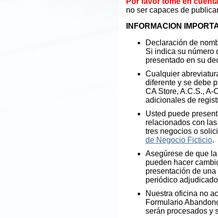
Por favor tome en cuenta
no ser capaces de publica
INFORMACION IMPORT
Declaración de nombre
Si indica su número 
presentado en su dec
Cualquier abreviatur
diferente y se debe 
CA Store, A.C.S., A-
adicionales de regist
Usted puede present
relacionados con las 
tres negocios o solic
de Negocio Ficticio
.
Asegúrese de que la 
pueden hacer cambios
presentación de una 
periódico adjudicad
Nuestra oficina no a
Formulario Abandono 
serán procesados y s