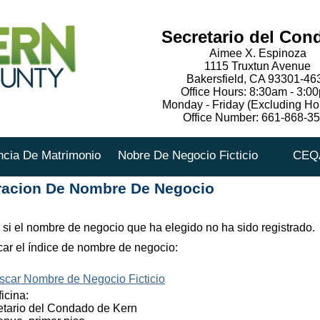
Secretario del Con
Aimee X. Espinoza
1115 Truxtun Avenue
Bakersfield, CA 93301-46
Office Hours: 8:30am - 3:0
Monday - Friday (Excluding Ho
Office Number: 661-868-3
ncia De Matrimonio
Nobre De Negocio Ficticio
CEQ
racion De Nombre De Negocio
r si el nombre de negocio que ha elegido no ha sido registrado.
car el índice de nombre de negocio:
scar Nombre de Negocio Ficticio
icina:
retario del Condado de Kern