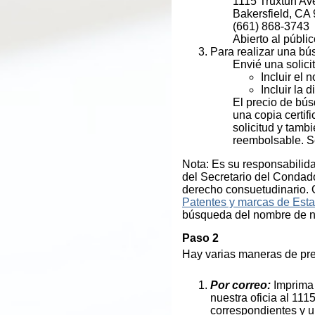
1115 Truxtun Av
Bakersfield, CA
(661) 868-3743
Abierto al públi
Para realizar una bú
Envié una solicit
Incluir el
Incluir la 
El precio de bús
una copia certi
solicitud y tamb
reembolsable. Se
Nota: Es su responsabilida
del Secretario del Condad
derecho consuetudinario. O
Patentes y marcas de Est
búsqueda del nombre de neg
Paso 2
Hay varias maneras de pre
Por correo:
Imprima 
nuestra oficia al 111
correspondientes y u