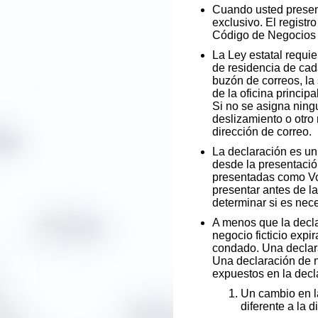
Cuando usted present
exclusivo. El registr
Código de Negocios 
La Ley estatal requie
de residencia de cada
buzón de correos, la s
de la oficina princip
Si no se asigna ningu
deslizamiento o otro 
dirección de correo.
La declaración es
desde la presentación
presentadas como Vol
presentar antes de l
determinar si es nec
A menos que la decla
negocio ficticio expi
condado. Una declar
Una declaración de n
expuestos en la decl
Un cambio en la 
diferente a la 