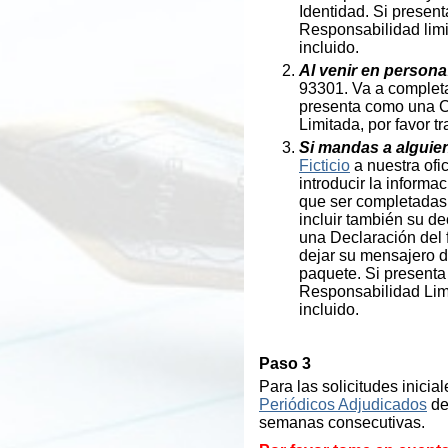
Identidad. Si presen
Responsabilidad limi
incluido.
Al venir en persona
93301. Va a completa
presenta como una C
Limitada, por favor t
Si mandas a alguien
Ficticio
a nuestra ofi
introducir la informa
que ser completadas 
incluir también su d
una Declaración del 
dejar su mensajero d
paquete. Si present
Responsabilidad Limi
incluido.
Paso 3
Para las solicitudes inici
Periódicos Adjudicados
de
semanas consecutivas.