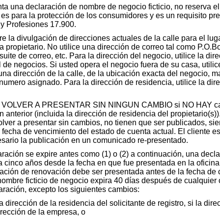
a una declaración de nombre de negocio ficticio, no reserva e
o es para la protección de los consumidores y es un requisito pr
y Profesiones 17.900.
re la divulgación de direcciones actuales de la calle para el lug
 propietario. No utilice una dirección de correo tal como P.O.Bo
uite de correo, etc. Para la dirección del negocio, utilice la dir
al de negocios. Si usted opera el negocio fuera de su casa, utilic
na dirección de la calle, de la ubicación exacta del negocio, ma
numero asignado. Para la dirección de residencia, utilice la dire
 un VOLVER A PRESENTAR SIN NINGUN CAMBIO si NO HAY cam
 anterior (incluida la dirección de residencia del propietario(s)
ver a presentar sin cambios, no tienen que ser publicados, si
a fecha de vencimiento del estado de cuenta actual. El cliente 
esario la publicación en un comunicado re-presentado.
ración se expire antes como (1) o (2) a continuación, una decl
ra cinco años desde la fecha en que fue presentada en la oficina
ación de renovación debe ser presentada antes de la fecha de 
ombre ficticio de negocio expira 40 días después de cualquier
aración, excepto los siguientes cambios:
dirección de la residencia del solicitante de registro, si la dir
dirección de la empresa, o